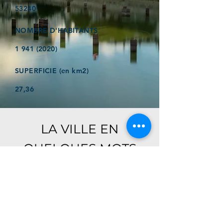
53240
NOMBRE D'HABITANTS
1 941 (2020)
SUPERFICIE (en km2)
27,36
LA VILLE EN
QUELQUES MOTS
Ici, retrouver prochainement le
descriptif de votre ville !