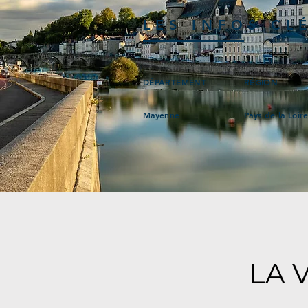
LES INFOS CL
DÉPARTEMENT
RÉGION
Mayenne
Pays de la Loir
LA 