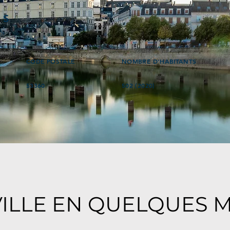
ÉS
CODE POSTALE
NOMBRE D'HABITANTS
53360
502 (2020)
e
VILLE EN QUELQUES 