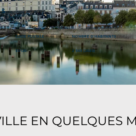
ÉS
CODE POSTALE
NOMBRE D'HABITANTS
53120
2 543 (2020)
e
VILLE EN QUELQUES 