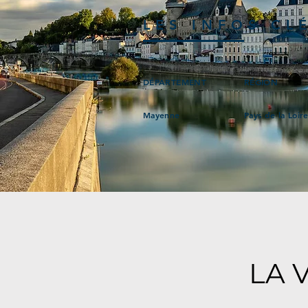
LES INFOS CL
DÉPARTEMENT
RÉGION
Mayenne
Pays de la Loir
LA 