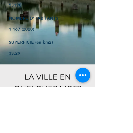
53190
NOMBRE D'HABITANTS
1 167 (2020)
SUPERFICIE (en km2)
33,29
LA VILLE EN
QUELQUES MOTS
Ici, retrouver prochainement le
descriptif de votre ville !