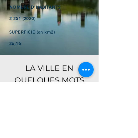
NOMBRE D'HABITANTS
2 251 (2020)
SUPERFICIE (en km2)
26,16
LA VILLE EN
QUELQUES MOTS
Ici, retrouver prochainement le
descriptif de votre ville !
Référencer un établissement dans cette ville