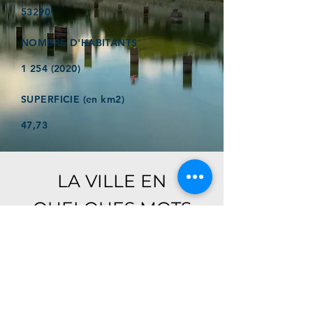
53290
NOMBRE D'HABITANTS
1 254 (2020)
SUPERFICIE (en km2)
47,73
LA VILLE EN
QUELQUES MOTS
Ici, retrouver prochainement le
descriptif de votre ville !