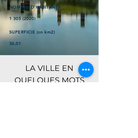
NOMBRE D'HABITANTS
1 305 (2020)
SUPERFICIE (en km2)
36,01
LA VILLE EN
QUELQUES MOTS
Ici, retrouver prochainement le
descriptif de votre ville !
Référencer un établissement dans cette ville