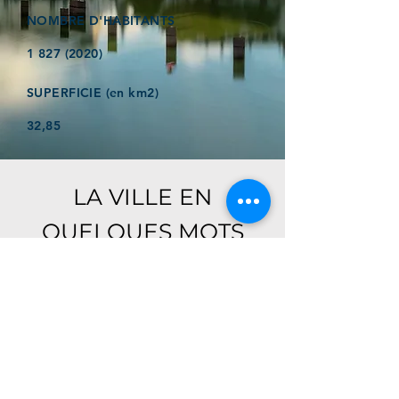
NOMBRE D'HABITANTS
1 827 (2020)
SUPERFICIE (en km2)
32,85
LA VILLE EN
QUELQUES MOTS
Ici, retrouver prochainement le
descriptif de votre ville !
Référencer un établissement dans cette ville