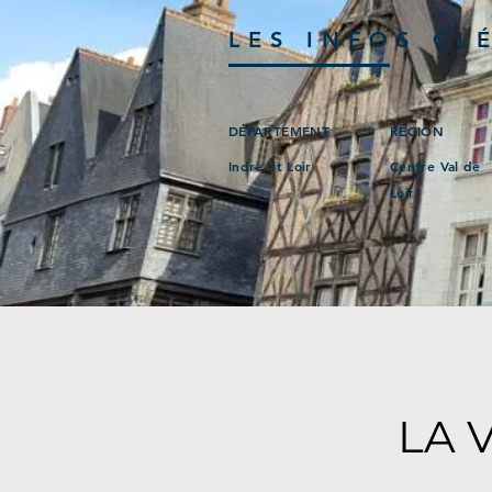
LES INFOS CL
DÉPARTEMENT
RÉGION
Indre et Loir
Centre Val de
Loir
LA 