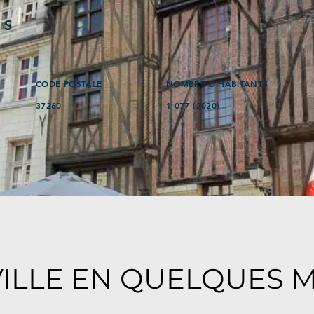
ÉS
CODE POSTALE
NOMBRE D'HABITANTS
37260
1 077 (2020)
VILLE EN QUELQUES 