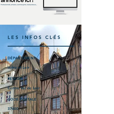
LES INFOS CLÉS
DÉPARTEMENT
Indre et Loir
RÉGION
Centre Val de Loir
CODE POSTALE
37600