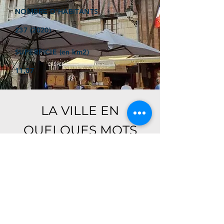
NOMBRE D'HABITANTS
237 (2020)
SUPERFICIE (en km2)
11,07
LA VILLE EN
QUELQUES MOTS
Ici, retrouver prochainement le
descriptif de votre ville !
Référencer un établissement dans cette ville