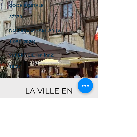
CODE POSTALE
37370
NOMBRE D'HABITANTS
1 092 (2020)
SUPERFICIE (en km2)
18,27
LA VILLE EN
QUELQUES MOTS
Ici, retrouver prochainement le
descriptif de votre ville !