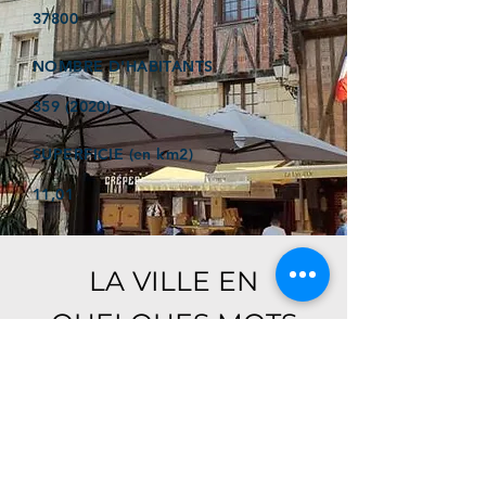
37800
NOMBRE D'HABITANTS
359 (2020)
SUPERFICIE (en km2)
11,01
LA VILLE EN
QUELQUES MOTS
Ici, retrouver prochainement le
descriptif de votre ville !