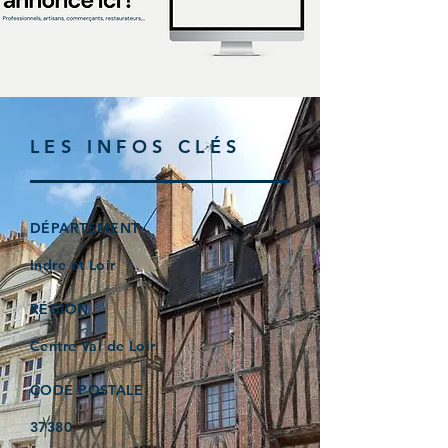
LES INFOS CLÉS
DÉPARTEMENT
Indre et Loir
RÉGION
Centre Val de Loir
CODE POSTALE
37380