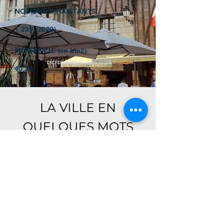
NOMBRE D'HABITANTS
1 239 (2020)
SUPERFICIE (en km2)
40,24
LA VILLE EN
QUELQUES MOTS
Ici, retrouver prochainement le
descriptif de votre ville !
Référencer un établissement dans cette ville