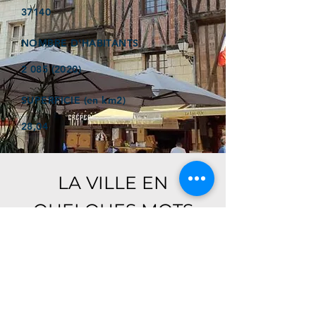
37140
NOMBRE D'HABITANTS
2 085 (2020)
SUPERFICIE (en km2)
28,04
LA VILLE EN
QUELQUES MOTS
Ici, retrouver prochainement le
descriptif de votre ville !