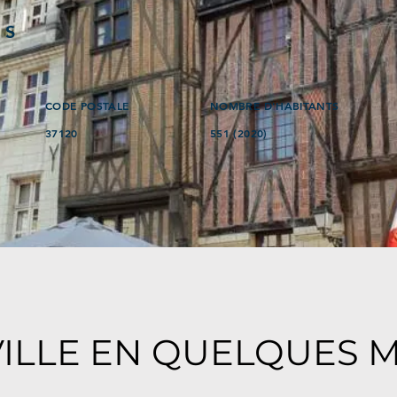
ÉS
CODE POSTALE
NOMBRE D'HABITANTS
37120
551 (2020)
VILLE EN QUELQUES 