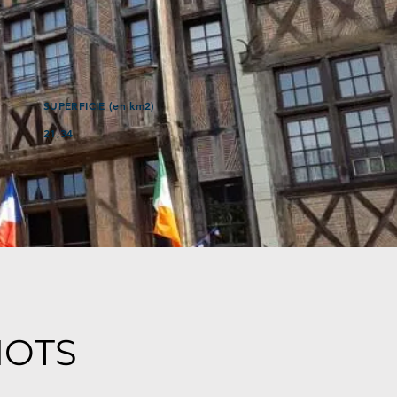
SUPERFICIE (en km2)
21,34
MOTS