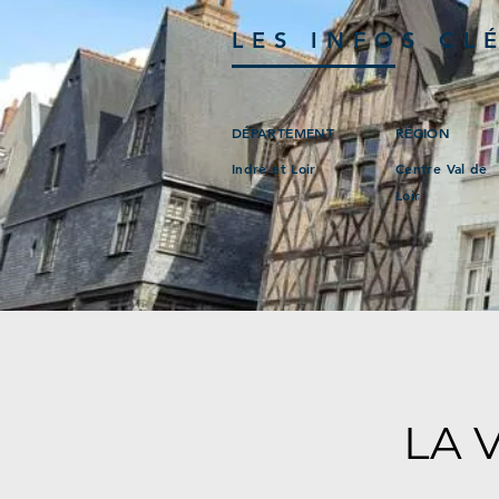
LES INFOS CL
DÉPARTEMENT
RÉGION
Indre et Loir
Centre Val de
Loir
LA 