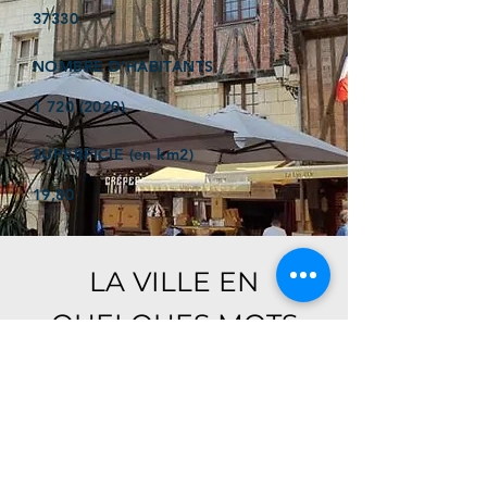
37330
NOMBRE D'HABITANTS
1 720 (2020)
SUPERFICIE (en km2)
19,80
LA VILLE EN
QUELQUES MOTS
Ici, retrouver prochainement le
descriptif de votre ville !