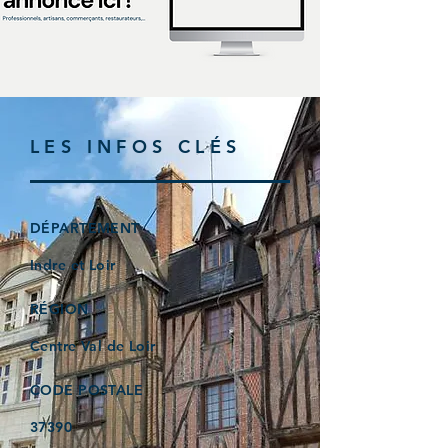
LES INFOS CLÉS
DÉPARTEMENT
Indre et Loir
RÉGION
Centre Val de Loir
CODE POSTALE
37390