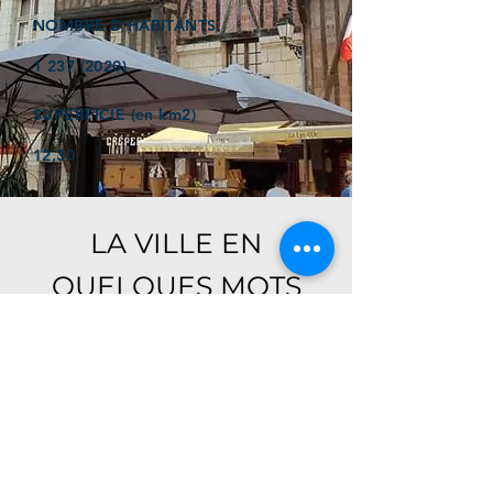
NOMBRE D'HABITANTS
1 237 (2020)
SUPERFICIE (en km2)
12,30
LA VILLE EN
QUELQUES MOTS
Ici, retrouver prochainement le
descriptif de votre ville !
Référencer un établissement dans cette ville