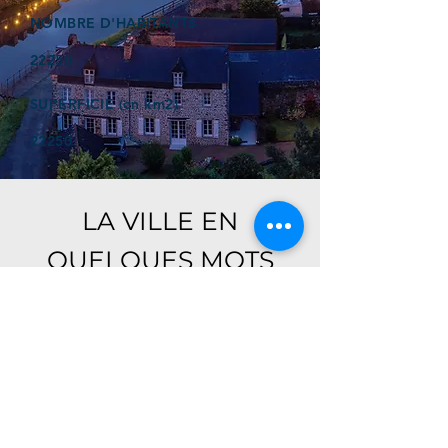
NOMBRE D'HABITANTS
22250
SUPERFICIE (en km2)
22250
LA VILLE EN
QUELQUES MOTS
Ici, retrouver prochainement le
descriptif de votre ville !
Référencer un établissement dans cette ville