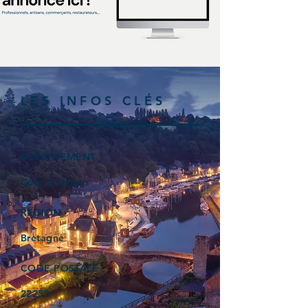
LES INFOS CLÉS
DÉPARTEMENT
Côte d’Armor
RÉGION
Bretagne
CODE POSTALE
22250