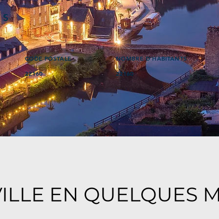
ÉS
CODE POSTALE
NOMBRE D'HABITANTS
22160
22160
VILLE EN QUELQUES 