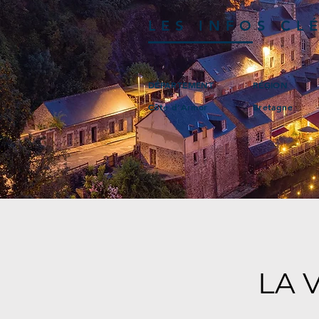
LES INFOS CL
DÉPARTEMENT
RÉGION
Côte d’Armor
Bretagne
LA 