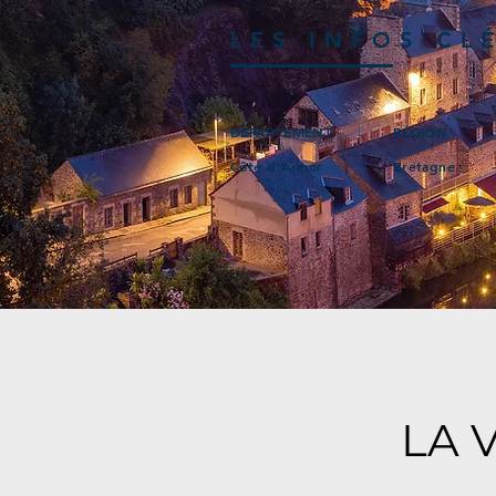
LES INFOS CL
DÉPARTEMENT
RÉGION
Côte d’Armor
Bretagne
LA 