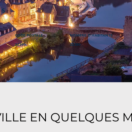
ÉS
CODE POSTALE
NOMBRE D'HABITANTS
22380
22380
VILLE EN QUELQUES 