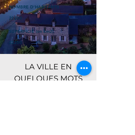
NOMBRE D'HABITANTS
22250
SUPERFICIE (en km2)
22250
LA VILLE EN
QUELQUES MOTS
Ici, retrouver prochainement le
descriptif de votre ville !
Référencer un établissement dans cette ville