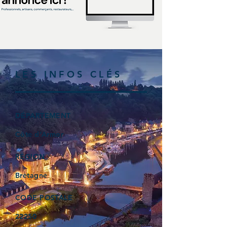
LES INFOS CLÉS
DÉPARTEMENT
Côte d’Armor
RÉGION
Bretagne
CODE POSTALE
22250