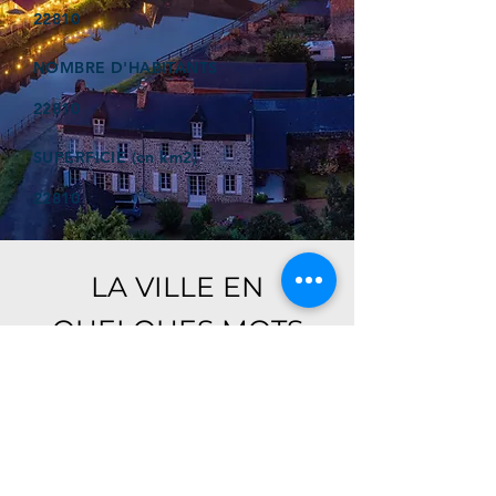
22810
NOMBRE D'HABITANTS
22810
SUPERFICIE (en km2)
22810
LA VILLE EN
QUELQUES MOTS
Ici, retrouver prochainement le
descriptif de votre ville !
Référencer un établissement dans cette ville