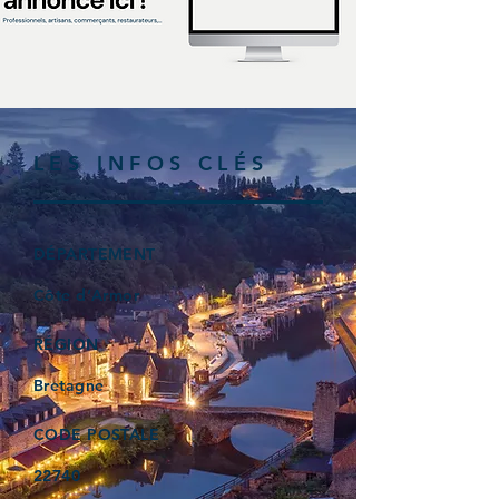
LES INFOS CLÉS
DÉPARTEMENT
Côte d’Armor
RÉGION
Bretagne
CODE POSTALE
22740