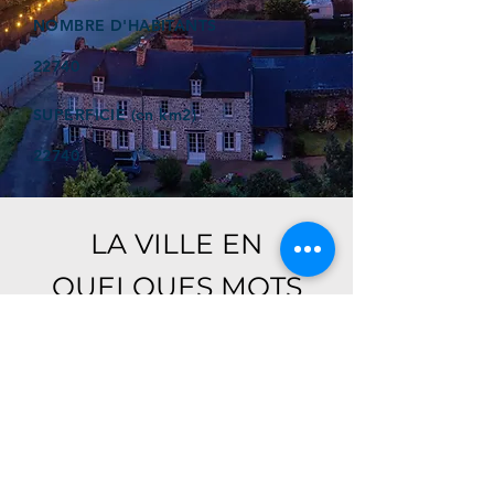
NOMBRE D'HABITANTS
22740
SUPERFICIE (en km2)
22740
LA VILLE EN
QUELQUES MOTS
Ici, retrouver prochainement le
descriptif de votre ville !
Référencer un établissement dans cette ville