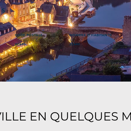
ÉS
CODE POSTALE
NOMBRE D'HABITANTS
22640
22640
VILLE EN QUELQUES 