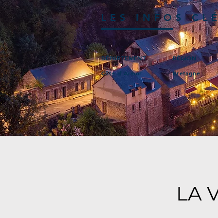
LES INFOS CL
DÉPARTEMENT
RÉGION
Côte d’Armor
Bretagne
LA 