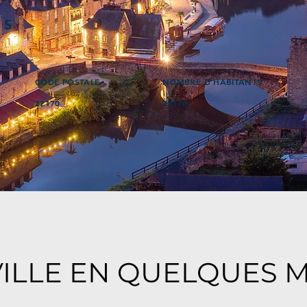
ÉS
CODE POSTALE
NOMBRE D'HABITANTS
22170
22170
VILLE EN QUELQUES 