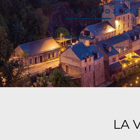
LES INFOS CL
DÉPARTEMENT
RÉGION
Côte d’Armor
Bretagne
LA 