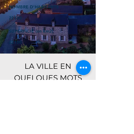
NOMBRE D'HABITANTS
22130
SUPERFICIE (en km2)
22130
LA VILLE EN
QUELQUES MOTS
Ici, retrouver prochainement le
descriptif de votre ville !
Référencer un établissement dans cette ville