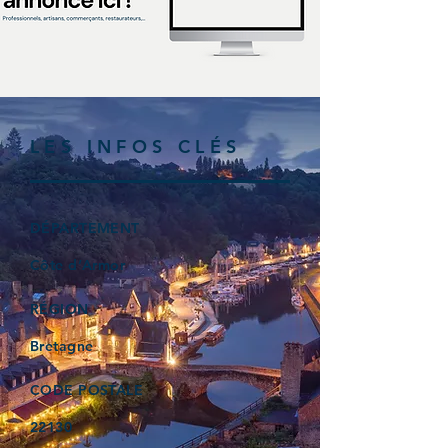
LES INFOS CLÉS
DÉPARTEMENT
Côte d’Armor
RÉGION
Bretagne
CODE POSTALE
22130