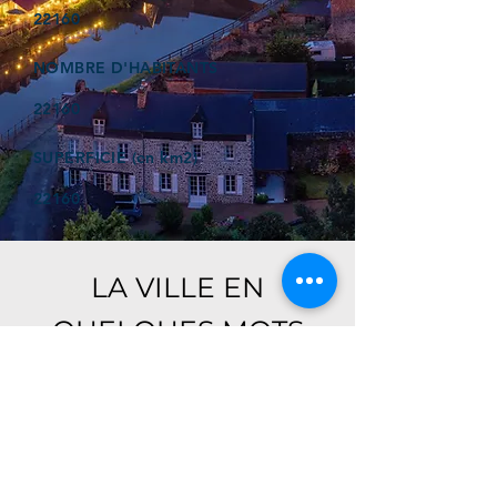
22160
NOMBRE D'HABITANTS
22160
SUPERFICIE (en km2)
22160
LA VILLE EN
QUELQUES MOTS
Ici, retrouver prochainement le
descriptif de votre ville !
Référencer un établissement dans cette ville