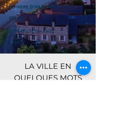
NOMBRE D'HABITANTS
22340
SUPERFICIE (en km2)
22340
LA VILLE EN
QUELQUES MOTS
Ici, retrouver prochainement le
descriptif de votre ville !
Référencer un établissement dans cette ville