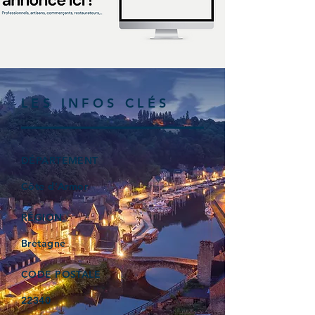
LES INFOS CLÉS
DÉPARTEMENT
Côte d’Armor
RÉGION
Bretagne
CODE POSTALE
22340