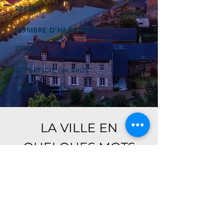
22450
NOMBRE D'HABITANTS
22450
SUPERFICIE (en km2)
22450
LA VILLE EN
QUELQUES MOTS
Ici, retrouver prochainement le
descriptif de votre ville !
Référencer un établissement dans cette ville