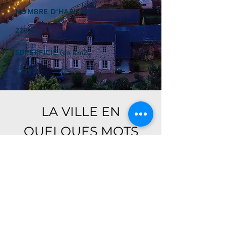
NOMBRE D'HABITANTS
22390
SUPERFICIE (en km2)
22390
LA VILLE EN
QUELQUES MOTS
Ici, retrouver prochainement le
descriptif de votre ville !
Référencer un établissement dans cette ville