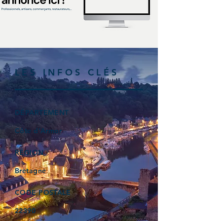
LES INFOS CLÉS
DÉPARTEMENT
Côte d’Armor
RÉGION
Bretagne
CODE POSTALE
22390