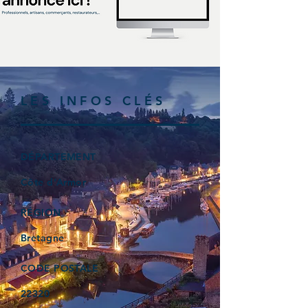
LES INFOS CLÉS
DÉPARTEMENT
Côte d’Armor
RÉGION
Bretagne
CODE POSTALE
22320