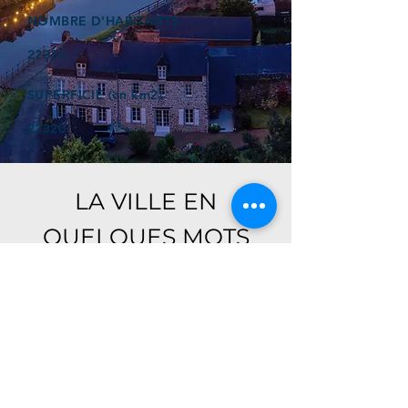
NOMBRE D'HABITANTS
22320
SUPERFICIE (en km2)
22320
LA VILLE EN
QUELQUES MOTS
Ici, retrouver prochainement le
descriptif de votre ville !
Référencer un établissement dans cette ville