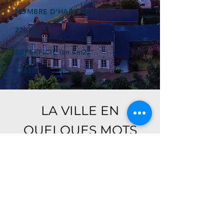
NOMBRE D'HABITANTS
22530
SUPERFICIE (en km2)
22530
LA VILLE EN
QUELQUES MOTS
Ici, retrouver prochainement le
descriptif de votre ville !
Référencer un établissement dans cette ville