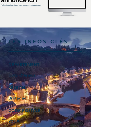
LES INFOS CLÉS
DÉPARTEMENT
Côte d’Armor
RÉGION
Bretagne
CODE POSTALE
22530