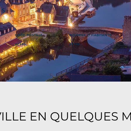
ÉS
CODE POSTALE
NOMBRE D'HABITANTS
22140
22140
VILLE EN QUELQUES 