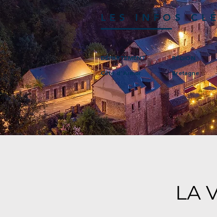
LES INFOS CL
DÉPARTEMENT
RÉGION
Côte d’Armor
Bretagne
LA 