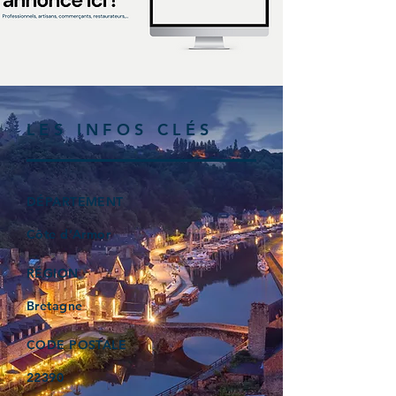
LES INFOS CLÉS
DÉPARTEMENT
Côte d’Armor
RÉGION
Bretagne
CODE POSTALE
22390