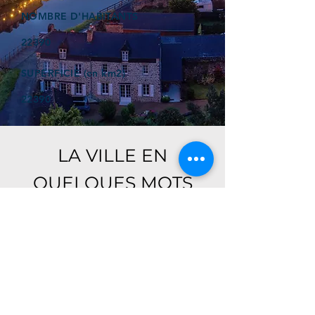
NOMBRE D'HABITANTS
22390
SUPERFICIE (en km2)
22390
LA VILLE EN
QUELQUES MOTS
Ici, retrouver prochainement le
descriptif de votre ville !
Référencer un établissement dans cette ville