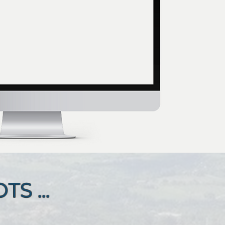
S ...