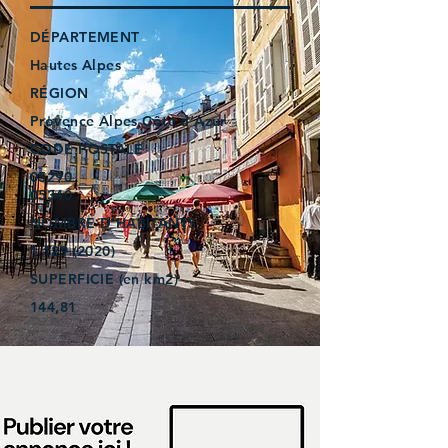
DÉPARTEMENT
Hautes Alpes
RÉGION
Provence Alpes Côte d’Azur
CODE POSTALE
05290
05340
NOMBRE D'HABITANTS
1 129 (2020)
SUPERFICIE (en km2)
144,81