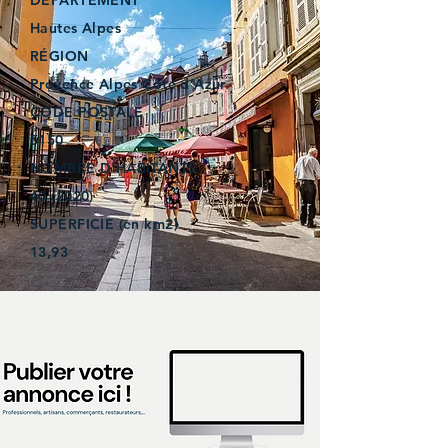
DÉPARTEMENT
Hautes Alpes
RÉGION
Provence Alpes Côte d’Azur
CODE POSTALE
5150
NOMBRE D'HABITANTS
40 (2020)
SUPERFICIE (en km2)
13,93