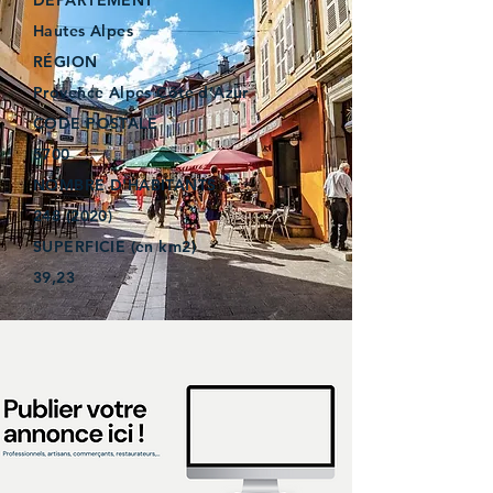
DÉPARTEMENT
Hautes Alpes
RÉGION
Provence Alpes Côte d’Azur
CODE POSTALE
5700
NOMBRE D'HABITANTS
248 (2020)
SUPERFICIE (en km2)
39,23