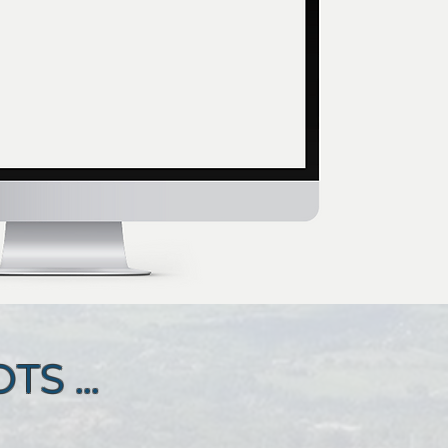
S ...