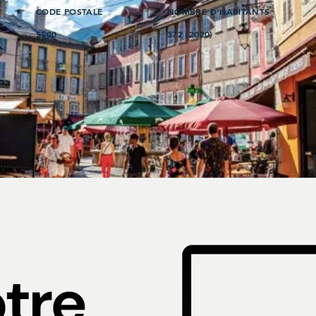
CODE POSTALE
NOMBRE D'HABITANTS
5500
372 (2020)
s