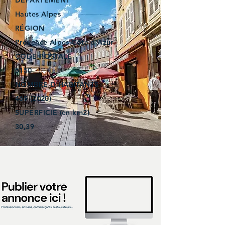
DÉPARTEMENT
Hautes Alpes
RÉGION
Provence Alpes Côte d’Azur
CODE POSTALE
5150
NOMBRE D'HABITANTS
469 (2020)
SUPERFICIE (en km2)
30,39