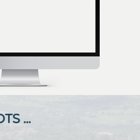
S ...