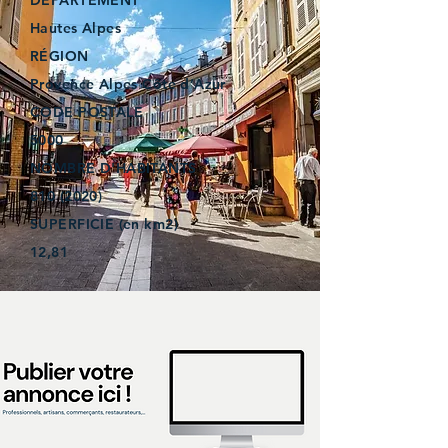
DÉPARTEMENT
Hautes Alpes
RÉGION
Provence Alpes Côte d’Azur
CODE POSTALE
5000
NOMBRE D'HABITANTS
810 (2020)
SUPERFICIE (en km2)
12,81