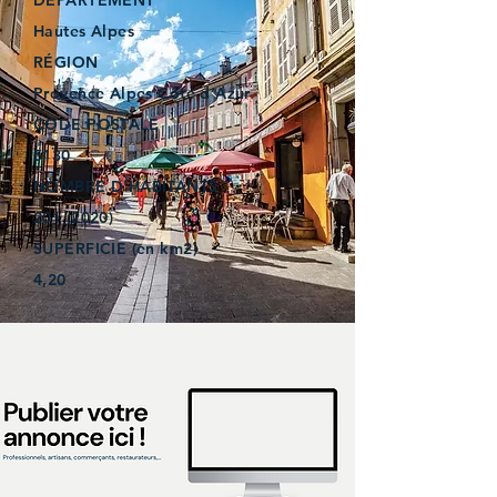
DÉPARTEMENT
Hautes Alpes
RÉGION
Provence Alpes Côte d’Azur
CODE POSTALE
5130
NOMBRE D'HABITANTS
201 (2020)
SUPERFICIE (en km2)
4,20