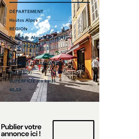
DÉPARTEMENT
Hautes Alpes
RÉGION
Provence Alpes Côte d’Azur
CODE POSTALE
5310
NOMBRE D'HABITANTS
837 (2020)
SUPERFICIE (en km2)
40,53