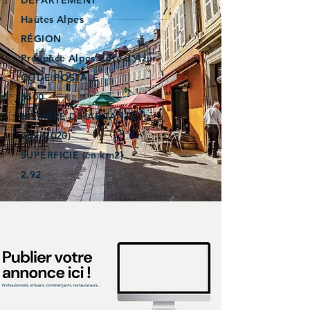
DÉPARTEMENT
Hautes Alpes
RÉGION
Provence Alpes Côte d’Azur
CODE POSTALE
5500
NOMBRE D'HABITANTS
209 (2020)
SUPERFICIE (en km2)
2,92