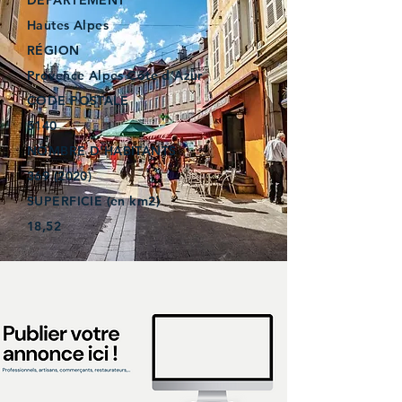
DÉPARTEMENT
Hautes Alpes
RÉGION
Provence Alpes Côte d’Azur
CODE POSTALE
5140
NOMBRE D'HABITANTS
369 (2020)
SUPERFICIE (en km2)
18,52